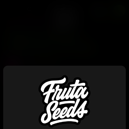
0
ZIPLOCK SEEDS
Ziplock Seeds –
Macaveli x5 Fem
Precio :
$
75.000
Stock :
0
Vistas al producto :
416
Cruza : LA Pop Rocks x Lazer Wolf Tipo : Indica / Sativa
Floracion de 8 a 9 semanas Notas : Planta muy
vigorosa , alta produccion
visualmente impresionante con bajo ratio de hojas,
esta cepa cumple con todos los requisitos
Perfil de Sabor : Cotton Candy Gas , Cake
Paquete de 5 semillas