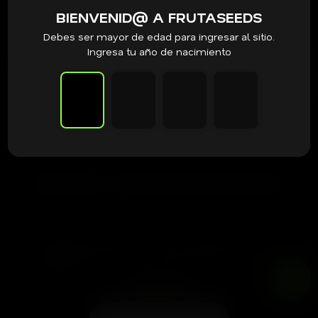
BIENVENID@ A FRUTASEEDS
Debes ser mayor de edad para ingresar al sitio.
Ingresa tu año de nacimiento
AGREGAR AL CARRITO
PRODUCTOS RELACIONADOS
Ziplock Seeds
Ziplock Seeds – Lazer Wolf BX x5
Fem
$
80.000