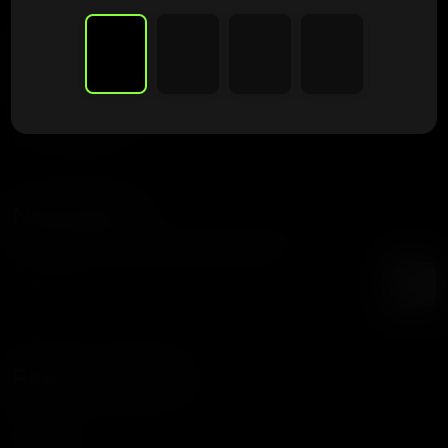
Frutaseeds
Tienda dedicada a acercar las mejores genéticas del mundo
a tu cultivo.
contacto@frutaseeds.com
+56 9 3387 8354
Newsletter
Recibe nuestras noticias y promociones
Redes Sociales
Facebook
Instagram