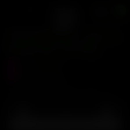
x10 Reg
0
TIKI MADMAN
Tiki Madman – RS-11 x
Runtz IBL x10 Reg
Precio :
$
100.000
Stock :
0
Vistas al producto :
164
RS-11 x Runtz IBL 10 Regular seeds Flowering Time: 65+
Days
AGREGAR AL CARRITO