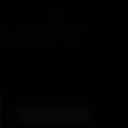
O
0
n – Detroit Runtz
untz BX V2 ) x10
60
RUNTZ X RUNTZ (DETROIT RUNTZ X RUNTZ
r
AGREGAR AL CARRITO