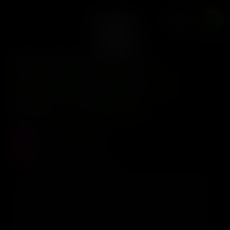
Fem + Freebie
0
SIN CITY SEEDS
Sin City Seeds –
Papaya & Lime x7
Fem + Freebie
Precio :
$
110.000
Stock :
0
Vistas al producto :
270
Sin City Seeds – Papaya & Lime Lineage: Papaya Power
x Key Lime Pie Seeds Per Pack: 7 Sex: Feminized Strain
Name: Papaya & Lime Breeder: Sin City Seeds Strain
Mother: Papaya Power Strain Father: Key Lime Pie Strain
Sex: Feminized Strain Type: Hybrid