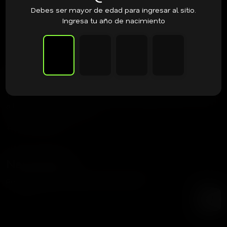
Debes ser mayor de edad para ingresar al sitio.
Ingresa tu año de nacimiento
Frutaseeds
Tienda dedicada a acercar las mejores genéticas del mundo
a tu cultivo.
contacto@frutaseeds.com
+56 9 3387 8354
Newsletter
Recibe nuestras noticias y promociones