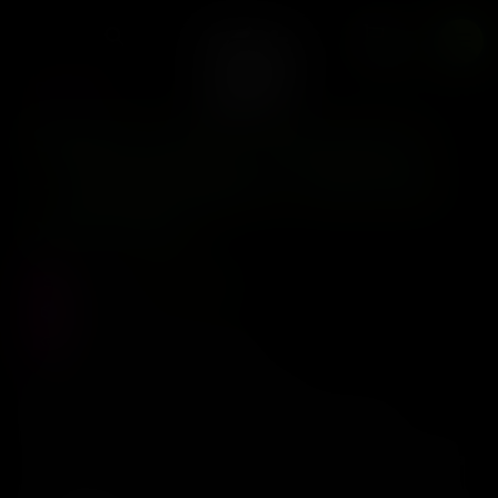
Marker x10 Fem
0
BAUL
Seed Junky Genetics
– Bubblegum Marker
x10 Fem
Precio :
$
420.000
Stock :
0
Vistas al producto :
242
Seed Junky Genetics –
Bubblegum Marker(F) 10pack
Lineage:
Bubble Gum Sherb x Permanent Marker
Seeds
Per Pack: 10
Sex: F