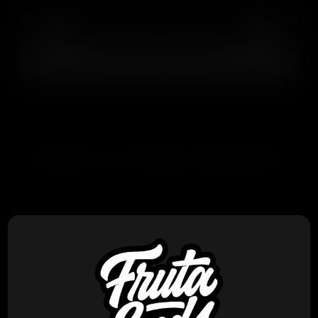
AGREGAR AL CARRITO
PRODUCTOS RELACIONADOS
Baul
Ridgeline Farms – Lamboz x10 Reg
$
200.000
VER PRODUCTO