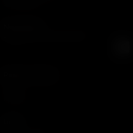
+56 9 3387 8354
Newsletter
Recibe nuestras noticias y promociones
Redes Sociales
Facebook
Instagram
WhatsApp
Links
Política de Privacidad