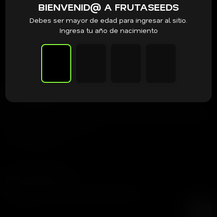
BIENVENID@ A FRUTASEEDS
Debes ser mayor de edad para ingresar al sitio.
Ingresa tu año de nacimiento
Frutaseeds
Tienda dedicada a acercar las mejores genéticas del mundo
a tu cultivo.
contacto@frutaseeds.com
+56 9 3387 8354
Newsletter
Recibe nuestras noticias y promociones