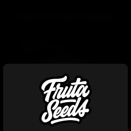
PRODUCTOS RELACIONADOS
Baul
Seedjunky Genetics – Red Sorbet
x10 Fem
$
390.000
VER PRODUCTO