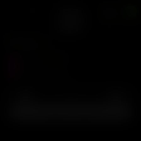
0
BAUL
Nueva
Precio :
$
238.000
Stock :
0
Vistas al producto :
144
AGREGAR AL CARRITO