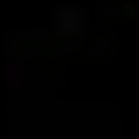
Fem
0
HUMBOLDT CSI
Humbold CSI – The
Red Carpet x7 Fem
Precio :
$
170.000
Stock :
0
Vistas al producto :
407
Description
The Red Carpet ~ Mendo Purps 54 x Forbidden
Fruit
There’s no green in this hybrid…every plant is
some shade of purple, pink, or red. Terps vary from
berries to oranges….with all sorts of unique muskiness
mixed in.
7 Feminized Seeds per Pack