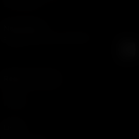
+56 9 3387 8354
Newsletter
Recibe nuestras noticias y promociones
Redes Sociales
Facebook
Instagram
WhatsApp
Links
Política de Privacidad