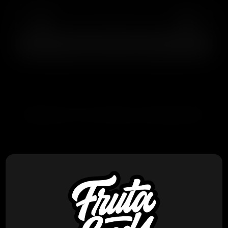
AGREGAR AL CARRITO
PRODUCTOS RELACIONADOS
Humboldt CSI
Humbold CSI – T-1000 S1 x7 Fem
$
140.000
VER PRODUCTO