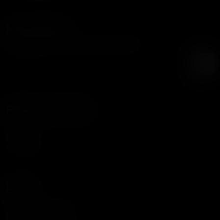
Newsletter
Recibe nuestras noticias y promociones
Redes Sociales
Facebook
Instagram
WhatsApp
Links
Política de Privacidad
Política de Cookies