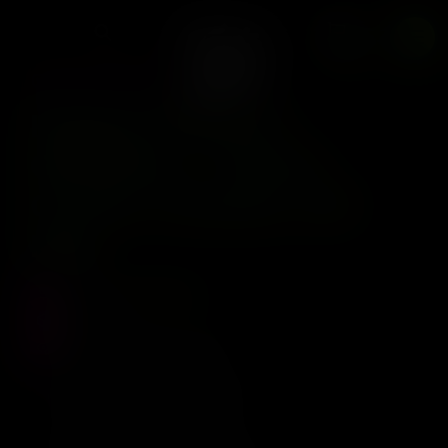
Cream Cheese x10 Reg
0
SIN CATEGORÍA
Happy Dreams
Genetics – Garlic
Cream Cheese x10
Reg
Precio :
$
80.000
Stock :
2
Vistas al producto :
187
Strain Lineage
GMO x MAC and Cheese