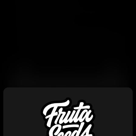
Flowering Time
58 - 67 days, October 8th to Ocotber 18th
Top Terpenes
Caryophyllene, Limonene, Myrcene, Pinene
Strong Garlic and Cheese with some lemon zest fr
Powerful Indica dominant hybrid that packs a pun
Very dense trichomes production with low leaf to
AGREGAR AL CARRITO
PRODUCTOS RELACIONADOS