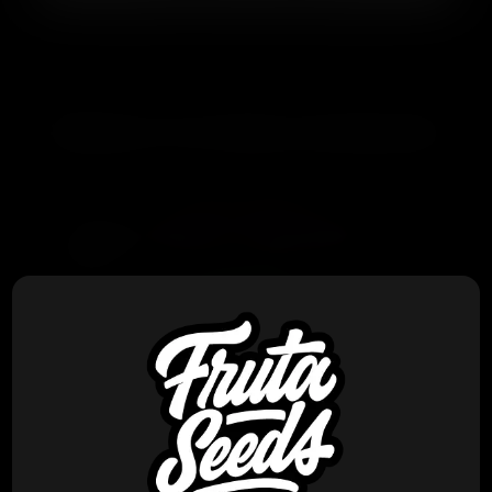
PRODUCTOS RELACIONADOS
Cipher Genetics
Cipher Genetics – Gold Lobster x7
Fem
$
160.000
VER PRODUCTO