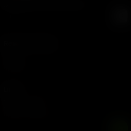
Recibe nuestras noticias y promociones
Redes Sociales
Facebook
Instagram
WhatsApp
Links
Política de Privacidad
Política de Cookies
Términos y Condiciones