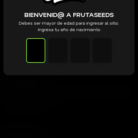
BIENVENID@ A FRUTASEEDS
Debes ser mayor de edad para ingresar al sitio.
Ingresa tu año de nacimiento
Frutaseeds
Tienda dedicada a acercar las mejores genéticas del mundo
a tu cultivo.
contacto@frutaseeds.com
+56 9 3387 8354
Newsletter