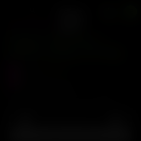
Reg
0
CIPHER GENETICS
Cipher Genetics –
Rodeo Dawg x14 Reg
Precio :
$
130.000
Stock :
0
Vistas al producto :
253
(SFV OG x GAK Smoovie) x Chem Bx (Chemdog 4 x
Stardawg) 14 Regulars
AGREGAR AL CARRITO