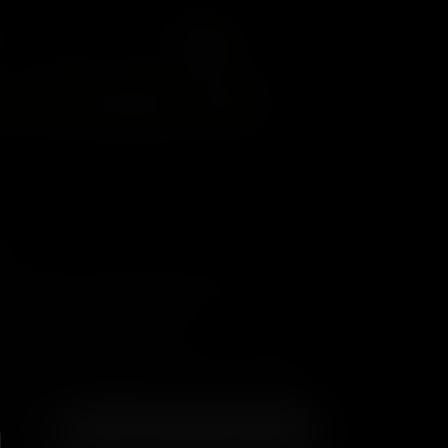
O
0
– Z Cream x10
09
ti
Great mix of creamy fruity terps on sturdy
d good yields. Tight flowers.
+ Per)
i Flowering Time: 60 -65 Days Yield: Average
r Quantity: 10+ seeds
AGREGAR AL CARRITO