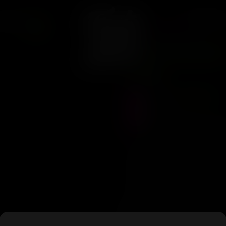
CONTACT
ARCAS
38
CANNARADO
Cannarado 
Reg
Precio :
$
110.000
Stock :
1
Vistas al producto :
4
Z Cream -Cereal Milk x Zelat
frame. Unreal bag appeal an
These are Regular seeds (10
Makeup: Cereal Milk x Zelatt
Height: Medium Sex: Regula