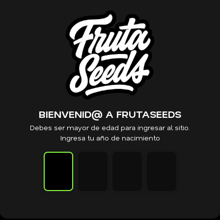
PRODUCTOS RELACIONADOS
Cannarado
Cannarado – SBZ x10 Reg
BIENVENID@ A FRUTASEEDS
$
110.000
Debes ser mayor de edad para ingresar al sitio.
Ingresa tu año de nacimiento
VER PRODUCTO