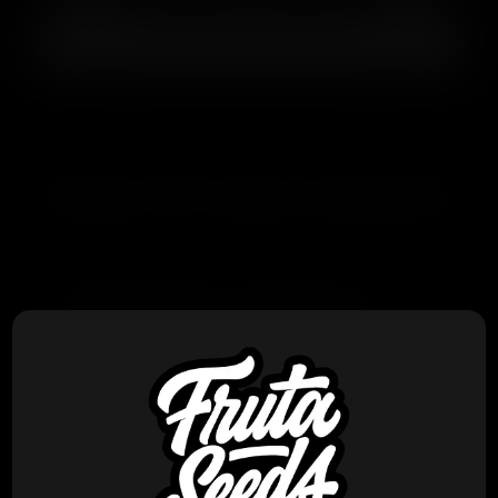
AGREGAR AL CARRITO
PRODUCTOS RELACIONADOS
Bloom Seed Co
Bloom Seed Co – Plata o Plomo x
10 Reg ( Colabo Cannarado )
$
110.000
VER PRODUCTO