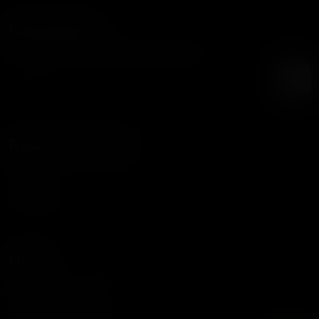
Newsletter
Recibe nuestras noticias y promociones
Redes Sociales
Facebook
Instagram
WhatsApp
Links
Política de Privacidad
Política de Cookies
Términos y Condiciones