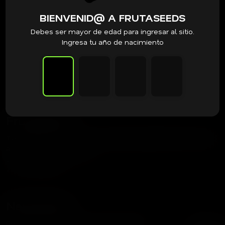
BIENVENID@ A FRUTASEEDS
Debes ser mayor de edad para ingresar al sitio.
Ingresa tu año de nacimiento
Frutaseeds
Tienda dedicada a acercar las mejores genéticas del mundo
a tu cultivo.
contacto@frutaseeds.com
+56 9 3387 8354
Newsletter
Recibe nuestras noticias y promociones