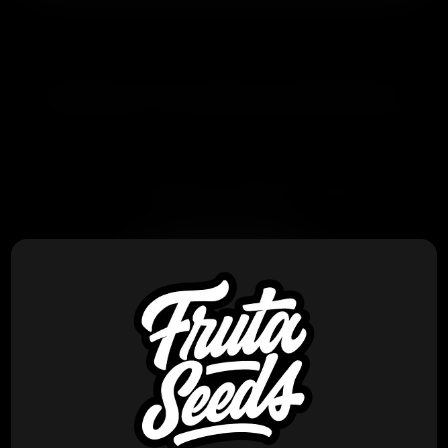
PRODUCTOS RELACIONADOS
Bloom Seed Co
Bloom Seed Co – Slime’z x12 Reg
$
150.000
VER PRODUCTO