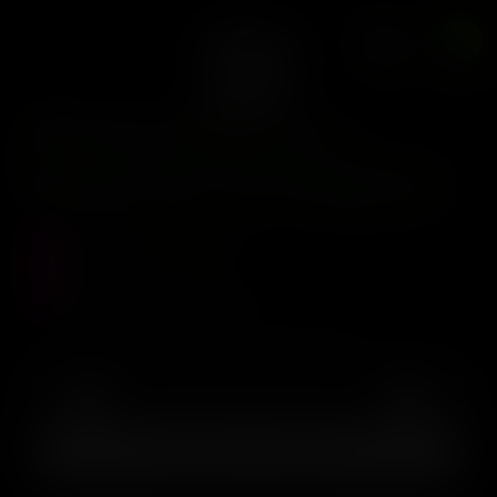
Regular
0
BLOOM SEED CO
Bloom Seed Co –
Dulce Bx x12 Regular
Precio :
$
160.000
Stock :
0
Vistas al producto :
250
Dulce de Uva x Black Maple 12 Reg Seeds
AGREGAR AL CARRITO