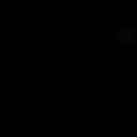
Newsletter
Recibe nuestras noticias y promociones
Redes Sociales
Facebook
Instagram
WhatsApp
Links
Política de Privacidad
Política de Cookies