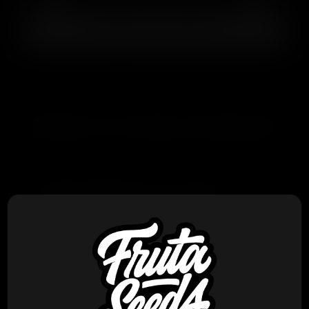
AGREGAR AL CARRITO
PRODUCTOS RELACIONADOS
Bask Triangle Farms
Bask Triangle Farms – Cosmic
Banger x5 Fem + 3 Freebies
$
80.000
VER PRODUCTO