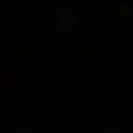
Fem + 3 Freebies
0
BASK TRIANGLE FARMS
Bask Triangle Farms –
Azkar x5 Fem + 3
Freebies
Precio :
$
80.000
Stock :
2
Vistas al producto :
62
Hembra: Sherbanger #22 Macho: Garlic Headz Genetics:
Hybrid 60/40 Indica Indoor: 8-9 weeks Outdoor: Early
October Recolecta Tricomas: Apartir de la semana 6